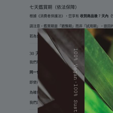
七天鑑賞期（依法保障）
根據《消費者保護法》，您享有
收到商品後 7 天內
請注意，鑑賞期是「猶豫期」而非「試用期」，退回
若為食品或香氛類商品，
一經開封恕無法退貨
（除非
30 天滿意保證（品牌加碼）
我們理解每位顧客的體驗不同，因此提供
一次性延伸
同一會員、同一商品
，可享有
一次 30 天滿意保證退
即使商品已開封，也能退貨，不需提出理由。
為確保機制公平，僅限首次申請該商品者使用。
我們誠摯邀請您分享退貨原因，這將幫助我們持續改