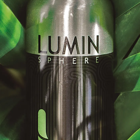
並提供
訂單編號與問題描述
。
、包裝、贈品
放回箱中。
。
繫，我們將協助處理，差額部分依實際情況退款或補款。
付帳戶。
匯款至您的指定帳戶。