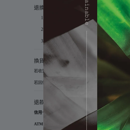
退換貨流程
請透過 LINE 官方帳號或客服信箱提出申請，
我們將協助安排物流收件，您只需將
商品本體
收到退貨後，將立即啟動退款流程。
換貨服務
若收到錯誤商品或瑕疵品，我們將
免費更換正確新品
若因個人選購錯誤（如口味、品項），請先與客服聯
退款方式
信用卡 / LINE PAY / APPLE PAY
：將直接退刷至原支
ATM 轉帳 / 貨到付款
：請提供銀行帳號資訊，我們將